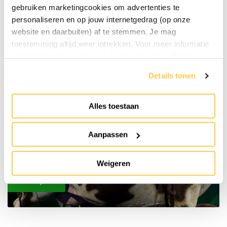
gebruiken marketingcookies om advertenties te
personaliseren en op jouw internetgedrag (op onze
website en daarbuiten) af te stemmen. Je mag
Organisatie
toestemming altijd weer intrekken. Voor meer informatie
en het aanpassen van jouw keuze op onze website
verwijzen wij je naar onze
privacyverklaring
.
Details tonen
Alles toestaan
Aanpassen
Weigeren
Privacy