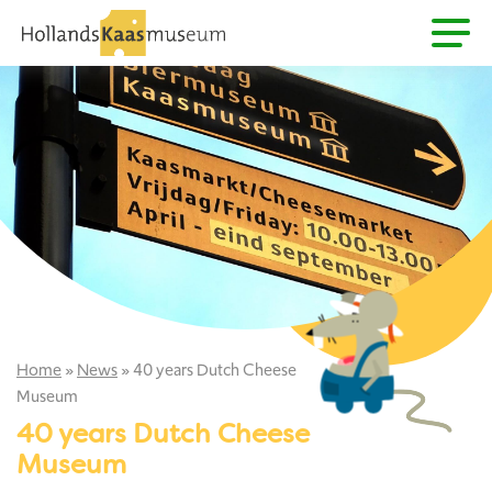
Home
»
News
»
40 years Dutch Cheese
Museum
40 years Dutch Cheese
Museum