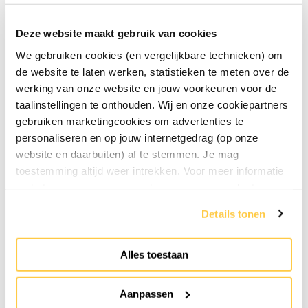
Deze website maakt gebruik van cookies
Discover Holland
We gebruiken cookies (en vergelijkbare technieken) om
« Previous post
de website te laten werken, statistieken te meten over de
werking van onze website en jouw voorkeuren voor de
taalinstellingen te onthouden. Wij en onze cookiepartners
gebruiken marketingcookies om advertenties te
personaliseren en op jouw internetgedrag (op onze
website en daarbuiten) af te stemmen. Je mag
toestemming altijd weer intrekken. Voor meer informatie
en het aanpassen van jouw keuze op onze website
verwijzen wij je naar onze
privacyverklaring
.
Details tonen
Alles toestaan
Dutch Cheese Museum: 40 years now
Next post »
Aanpassen