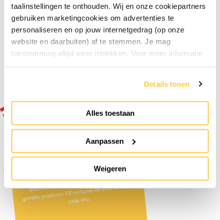
taalinstellingen te onthouden. Wij en onze cookiepartners
gebruiken marketingcookies om advertenties te
personaliseren en op jouw internetgedrag (op onze
website en daarbuiten) af te stemmen. Je mag
Desde hace 40 años
toestemming altijd weer intrekken. Voor meer informatie
en het aanpassen van jouw keuze op onze website
Próximo mensaje »
verwijzen wij je naar onze
privacyverklaring
.
Details tonen
Alles toestaan
Todos los datos sobre el queso »
Aanpassen
Datos sobre el Queso
Weigeren
¿Sabía que sólo quedan unas pocas fábricas de
queso en los Países Bajos? Las fábricas más
grandes producen 100 millones de kilos de queso
cada año.