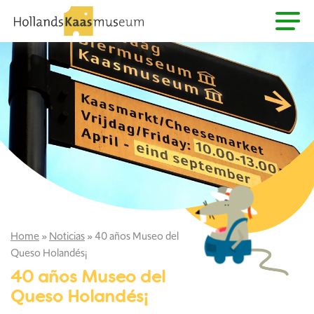
Home
»
Noticias
»
40 años Museo del
Queso Holandés¡
40 años Museo del
Queso Holandés¡