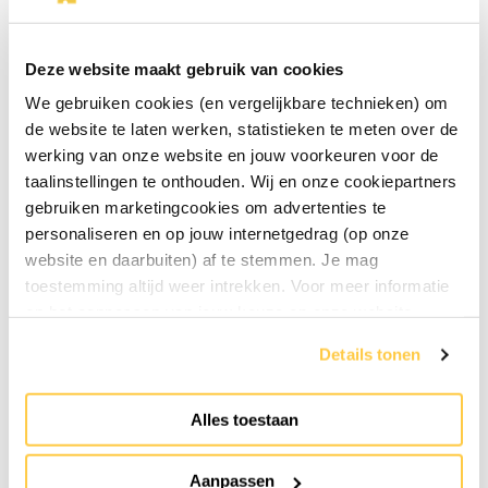
« Retour à l'aperçu
Deze website maakt gebruik van cookies
We gebruiken cookies (en vergelijkbare technieken) om
de website te laten werken, statistieken te meten over de
werking van onze website en jouw voorkeuren voor de
taalinstellingen te onthouden. Wij en onze cookiepartners
gebruiken marketingcookies om advertenties te
personaliseren en op jouw internetgedrag (op onze
website en daarbuiten) af te stemmen. Je mag
toestemming altijd weer intrekken. Voor meer informatie
en het aanpassen van jouw keuze op onze website
verwijzen wij je naar onze
privacyverklaring
.
Details tonen
Alles toestaan
Marché aux fromages au Musée du Fromage
« message précédent
Aanpassen