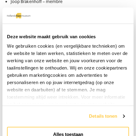
Joop Brakenhoff – membre
Rémunération
Aux termes des statuts de la fondation, les membres du conseil
d’administration ne reçoivent aucune rémunération pour leur
Deze website maakt gebruik van cookies
travail et n’ont droit qu’au remboursement des frais relatifs à
l’exercice de leurs fonctions. La fondation n’a pas d’employés.
We gebruiken cookies (en vergelijkbare technieken) om
de website te laten werken, statistieken te meten over de
Finances
werking van onze website en jouw voorkeuren voor de
Chiffres annuels 2017 (NL)
taalinstellingen te onthouden. Wij en onze cookiepartners
gebruiken marketingcookies om advertenties te
Chiffres annuels 2018 (NL)
personaliseren en op jouw internetgedrag (op onze
website en daarbuiten) af te stemmen. Je mag
ANBI
toestemming altijd weer intrekken. Voor meer informatie
La Fondation du Musée hollandais du fromage est reconnue par le
en het aanpassen van jouw keuze op onze website
ministère des finances comme une organisation d’intérêt public
verwijzen wij je naar onze
privacyverklaring
.
Details tonen
(
Algemeen Nut Beogende Instelling, ANBI
). Par conséquent, les
dons ou donations à la fondation sont déductibles aux fins de
l’impôt sur le revenu et sur les sociétés pour les contribuables
Alles toestaan