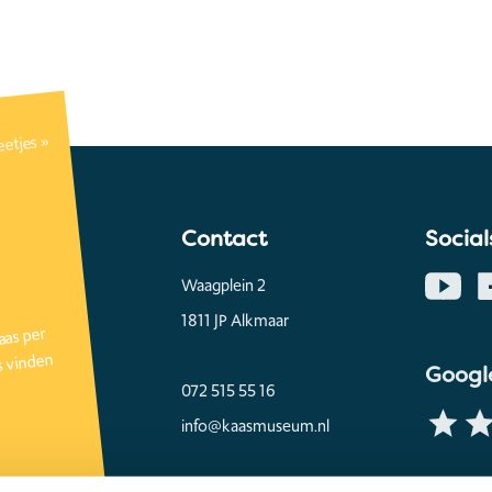
etjes »
Contact
Social
Waagplein 2
1811 JP Alkmaar
aas per
s vinden
Googl
072 515 55 16
info@kaasmuseum.nl