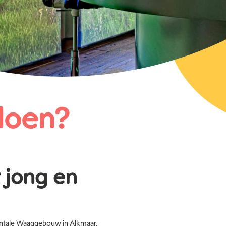
 doen?
r jong en
ntale Waaggebouw in Alkmaar,