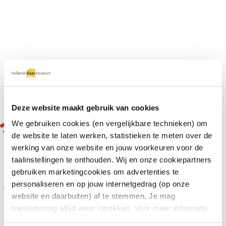
Deze website maakt gebruik van cookies
We gebruiken cookies (en vergelijkbare technieken) om
de website te laten werken, statistieken te meten over de
Alle Kaasweetjes »
werking van onze website en jouw voorkeuren voor de
taalinstellingen te onthouden. Wij en onze cookiepartners
gebruiken marketingcookies om advertenties te
Kaasweetje
personaliseren en op jouw internetgedrag (op onze
Wist je dat kaas al duizenden jaren wordt bereid?
De Assyriërs en Babyloniërs maakten 7000 jaar
website en daarbuiten) af te stemmen. Je mag
geleden al kaas… Over oude kaas gesproken.
toestemming altijd weer intrekken. Voor meer informatie
en het aanpassen van jouw keuze op onze website