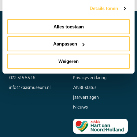
verwijzen wij je naar onze
privacyverklaring
.
Details tonen
Alles toestaan
Contact
Ga naar
Aanpassen
Waagplein 2
Over ons
1811 JP Alkmaar
Voorzieningen 2026
Weigeren
Bezoekersvoorwaarden
072 515 55 16
Privacyverklaring
info@kaasmuseum.nl
ANBI-status
Jaarverslagen
Nieuws